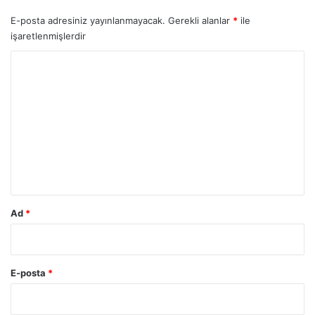
E-posta adresiniz yayınlanmayacak.
Gerekli alanlar
*
ile
işaretlenmişlerdir
Y
o
r
u
m
*
Ad
*
E-posta
*