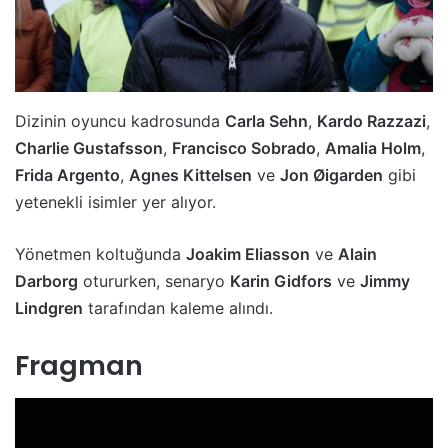
Dizinin oyuncu kadrosunda
Carla Sehn
,
Kardo Razzazi
,
Charlie Gustafsson
,
Francisco Sobrado
,
Amalia Holm
,
Frida Argento
,
Agnes Kittelsen
ve
Jon Øigarden
gibi
yetenekli isimler yer alıyor.
Yönetmen koltuğunda
Joakim Eliasson
ve
Alain
Darborg
otururken, senaryo
Karin Gidfors
ve
Jimmy
Lindgren
tarafından kaleme alındı.
Fragman