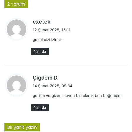
2 Yorum
d
exetek
e
12 Şubat 2025, 15:11
d
guzel dizi izlenir
i
k
Yanıtla
i
:
d
Çiğdem D.
e
14 Şubat 2025, 09:34
d
gerilim ve gizem seven biri olarak ben beğendim
i
k
Yanıtla
i
:
Bir yanıt yazın