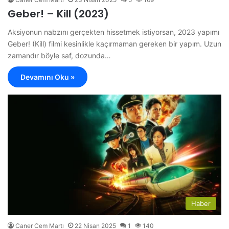
Geber! – Kill (2023)
Aksiyonun nabzını gerçekten hissetmek istiyorsan, 2023 yapımı
Geber! (Kill) filmi kesinlikle kaçırmaman gereken bir yapım. Uzun
zamandır böyle saf, dozunda…
Devamını Oku »
Haber
Caner Cem Martı
22 Nisan 2025
1
140