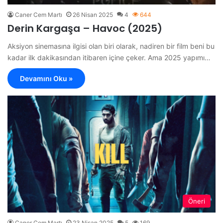
Caner Cem Martı
26 Nisan 2025
4
644
Derin Kargaşa – Havoc (2025)
Aksiyon sinemasına ilgisi olan biri olarak, nadiren bir film beni bu
kadar ilk dakikasından itibaren içine çeker. Ama 2025 yapımı…
Devamını Oku »
Öneri
Caner Cem Martı
23 Nisan 2025
5
169