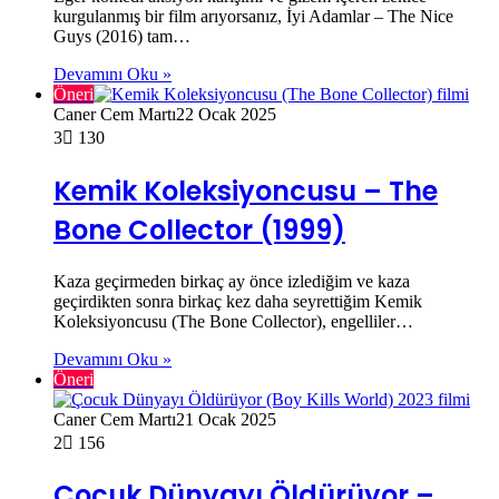
kurgulanmış bir film arıyorsanız, İyi Adamlar – The Nice
Guys (2016) tam…
Devamını Oku »
Öneri
Caner Cem Martı
22 Ocak 2025
3
130
Kemik Koleksiyoncusu – The
Bone Collector (1999)
Kaza geçirmeden birkaç ay önce izlediğim ve kaza
geçirdikten sonra birkaç kez daha seyrettiğim Kemik
Koleksiyoncusu (The Bone Collector), engelliler…
Devamını Oku »
Öneri
Caner Cem Martı
21 Ocak 2025
2
156
Çocuk Dünyayı Öldürüyor –