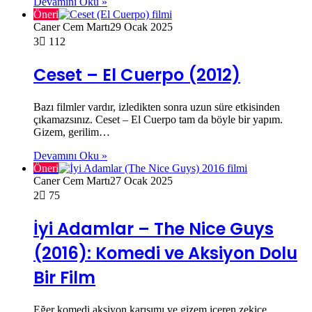
Devamını Oku »
Öneri
Caner Cem Martı
29 Ocak 2025
3
112
Ceset – El Cuerpo (2012)
Bazı filmler vardır, izledikten sonra uzun süre etkisinden
çıkamazsınız. Ceset – El Cuerpo tam da böyle bir yapım.
Gizem, gerilim…
Devamını Oku »
Öneri
Caner Cem Martı
27 Ocak 2025
2
75
İyi Adamlar – The Nice Guys
(2016): Komedi ve Aksiyon Dolu
Bir Film
Eğer komedi aksiyon karışımı ve gizem içeren zekice