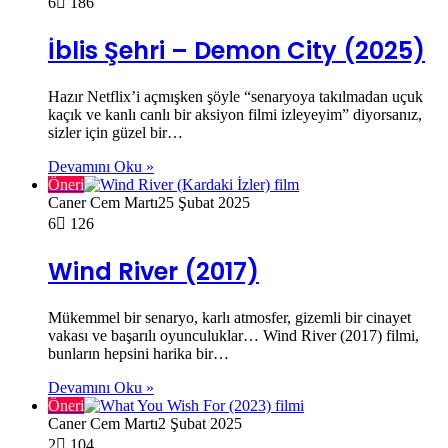
6
186
İblis Şehri – Demon City (2025)
Hazır Netflix’i açmışken şöyle “senaryoya takılmadan uçuk
kaçık ve kanlı canlı bir aksiyon filmi izleyeyim” diyorsanız,
sizler için güzel bir…
Devamını Oku »
Öneri
Caner Cem Martı
25 Şubat 2025
6
126
Wind River (2017)
Mükemmel bir senaryo, karlı atmosfer, gizemli bir cinayet
vakası ve başarılı oyunculuklar… Wind River (2017) filmi,
bunların hepsini harika bir…
Devamını Oku »
Öneri
Caner Cem Martı
2 Şubat 2025
2
104