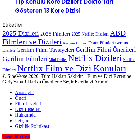
Tıp Konulu Kore Dizileri: Doktorları
Gösteren 13 Kore Dizisi
Etiketler
ABD
2025 Dizileri
2025 Filmleri
2025 Netflix Dizileri
Filmleri ve Dizileri
Dram Filmleri
Gerilim
Aksiyon Filmleri
Gerilim Filmi Önerileri
Gerilim Filmi Tavsiyeleri
Dizileri
Netflix Dizileri
Gerilim Filmleri
Mini Diziler
Netflix
Netflix Film ve Dizi Konuları
Filmleri
© SineVerse 2026, Tüm Hakları Saklıdır | Film ve Dizi Evrenine
Giriş Yapın! Harika Önerilerle Seyir Keyfinizi Artırın!
Anasayfa
Öneri
Film Listeleri
Dizi Listeleri
Hakkımda
İletişim
Gizlilik Politikası
Başa dön tuşu