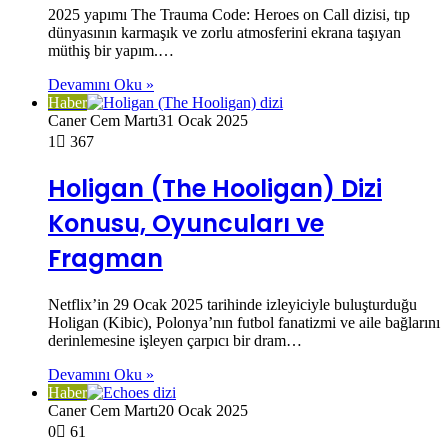
2025 yapımı The Trauma Code: Heroes on Call dizisi, tıp
dünyasının karmaşık ve zorlu atmosferini ekrana taşıyan
müthiş bir yapım.…
Devamını Oku »
Haber
Caner Cem Martı
31 Ocak 2025
1
367
Holigan (The Hooligan) Dizi
Konusu, Oyuncuları ve
Fragman
Netflix’in 29 Ocak 2025 tarihinde izleyiciyle buluşturduğu
Holigan (Kibic), Polonya’nın futbol fanatizmi ve aile bağlarını
derinlemesine işleyen çarpıcı bir dram…
Devamını Oku »
Haber
Caner Cem Martı
20 Ocak 2025
0
61